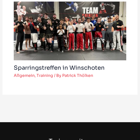
Sparringstreffen in Winschoten
Allgemein
,
Training
/ By
Patrick Thölken