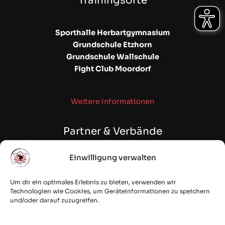
Trainingsorte
Sporthalle Herbartgymnasium
Grundschule Etzhorn
Grundschule Wallschule
Fight Club Moordorf
Weitere Informationen
Partner & Verbände
Einwilligung verwalten
WAKO NDS | NSKBV e.V.
Fehntjer Taekwon-Do Club e.V.
Um dir ein optimales Erlebnis zu bieten, verwenden wir
Budostoff Online Shop
Technologien wie Cookies, um Geräteinformationen zu speichern
quesec: IT Security & Cloud
und/oder darauf zuzugreifen.