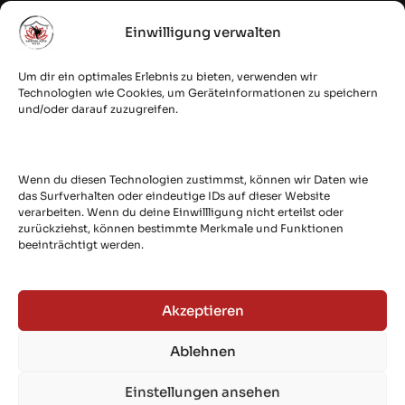
Einwilligung verwalten
WAKO NDS | NSKBV e.V.
Fehntjer Taekwon-Do Club e.V.
Um dir ein optimales Erlebnis zu bieten, verwenden wir
Budostoff Online Shop
Technologien wie Cookies, um Geräteinformationen zu speichern
quesec: IT Security & Cloud
und/oder darauf zuzugreifen.
Secured by
Wenn du diesen Technologien zustimmst, können wir Daten wie
das Surfverhalten oder eindeutige IDs auf dieser Website
verarbeiten. Wenn du deine Einwillligung nicht erteilst oder
zurückziehst, können bestimmte Merkmale und Funktionen
beeinträchtigt werden.
Akzeptieren
Ablehnen
Copyright © 2026 Martial Arts Dojo e.V. -
Impressum
|
Datenschutz
| 🏗️
Einstellungen ansehen
with ❤️ in Oldenburg