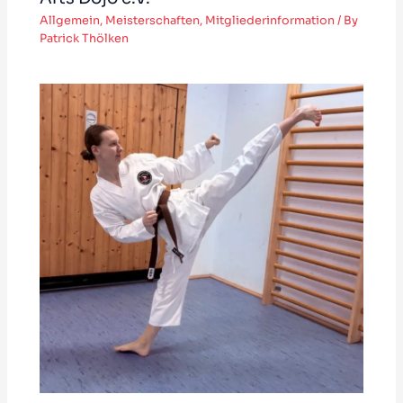
Allgemein
,
Meisterschaften
,
Mitgliederinformation
/ By
Patrick Thölken