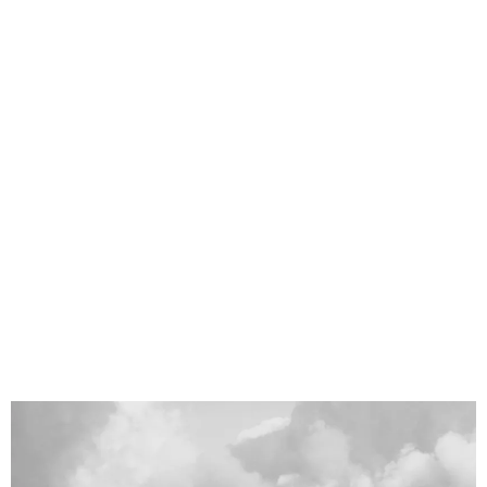
DARIUSH GHALKHANI
2. Vorsitzender des Martial
Arts Dojo e.V.
Stellvertretender
Vorsitzende
Taekwon-Do 2. Kup
Kickboxen Brownbelt
KURZVITA
Folgt in Kürze