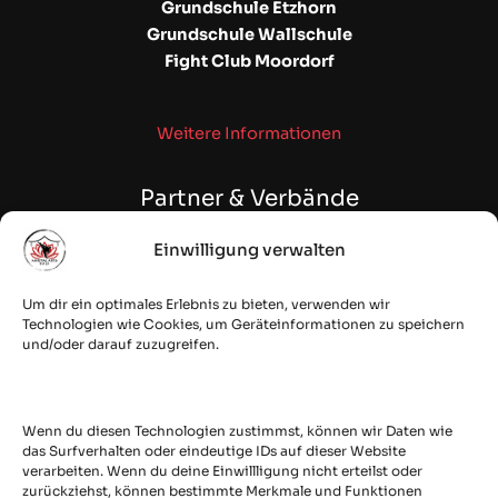
Grundschule Etzhorn
Grundschule Wallschule
Fight Club Moordorf
Weitere Informationen
Partner & Verbände
Einwilligung verwalten
WAKO NDS | NSKBV e.V.
Fehntjer Taekwon-Do Club e.V.
Um dir ein optimales Erlebnis zu bieten, verwenden wir
Budostoff Online Shop
Technologien wie Cookies, um Geräteinformationen zu speichern
und/oder darauf zuzugreifen.
quesec: IT Security & Cloud
Secured by
Wenn du diesen Technologien zustimmst, können wir Daten wie
das Surfverhalten oder eindeutige IDs auf dieser Website
verarbeiten. Wenn du deine Einwillligung nicht erteilst oder
zurückziehst, können bestimmte Merkmale und Funktionen