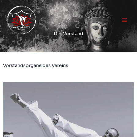
Zum
Inhalt
springen
Der Vorstand
Vorstandsorgane des Vereins