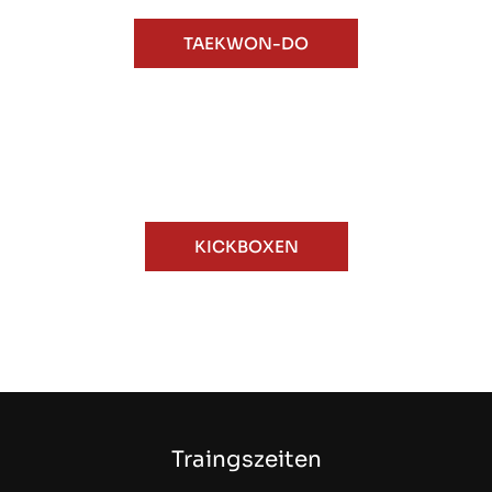
TAEKWON-DO
KICKBOXEN
Traingszeiten