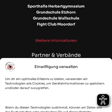
Sporthalle Herbartgymnasium
Grundschule Etzhorn
Grundschule Wallschule
Fight Club Moordorf
Weitere Informationen
Partner & Verbände
Einwilligung verwalten
WAKO NDS | NSKBV e.V.
Fehntjer Taekwon-Do Club e.V.
Um dir ein optimales Erlebnis zu bieten, verwenden wir
Budostoff Online Shop
Technologien wie Cookies, um Geräteinformationen zu speichern
und/oder darauf zuzugreifen.
quesec: IT Security & Cloud
Secured by
Wenn du diesen Technologien zustimmst, können wir Daten wie
das Surfverhalten oder eindeutige IDs auf dieser Website