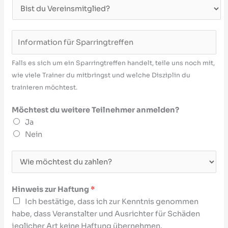
V
n
L
r
e
e
A
e
a
*
r
l
*
h
d
S
e
t
*
r
u
p
i
e
m
g
i
a
Falls es sich um ein Sparringtreffen handelt, teile uns noch mit,
n
r
e
a
e
r
wie viele Trainer du mitbringst und welche Disziplin du
s
*
l
n
r
r
trainieren möchtest.
m
d
g
u
i
i
e
m
n
n
Möchtest du weitere Teilnehmer anmelden?
t
s
e
g
g
Ja
g
t
l
*
t
Nein
l
d
r
i
e
Z
e
e
s
a
f
d
t
h
f
Hinweis zur Haftung
*
d
l
e
Ich bestätige, dass ich zur Kenntnis genommen
u
u
n
habe, dass Veranstalter und Ausrichter für Schäden
d
n
i
jeglicher Art keine Haftung übernehmen.
i